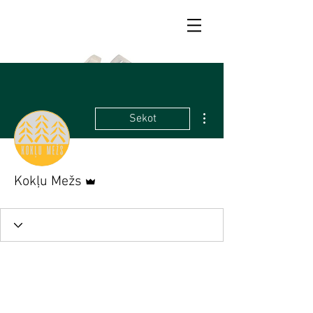
Vairāk darbību
Sekot
Administrators
Kokļu Mežs