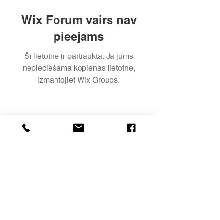
Wix Forum vairs nav
pieejams
Šī lietotne ir pārtraukta. Ja jums
nepieciešama kopienas lietotne,
izmantojiet Wix Groups.
Terms and conditions
noteikumi un nosacījumi
Rekvizīti
Privātuma politika
Privacy politics