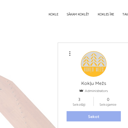
KOKLE
SĀKAM KOKLĒT
KOKLES ĪRE
TAV
Vairāk darbību
Kokļu Mežs
Administrators
3
0
Sekotāji
Sekojamie
Sekot