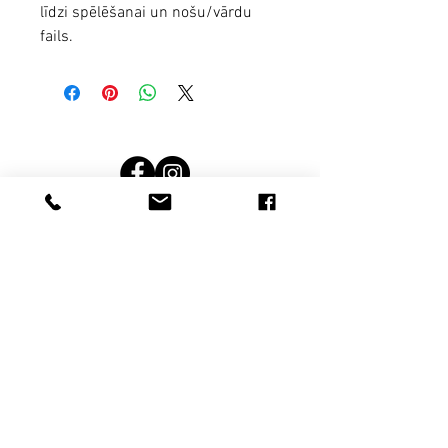
līdzi spēlēšanai un nošu/vārdu
fails.
Terms and conditions
noteikumi un nosacījumi
Rekvizīti
Privātuma politika
Privacy politics
SIA Kokļu mežs; Reģ. nr.: 44103120159 Adrese:
Latvia, Limbažu novads, Limbaži, Jūras iela 21-11,
LV-4001
© by kokļu mežs.