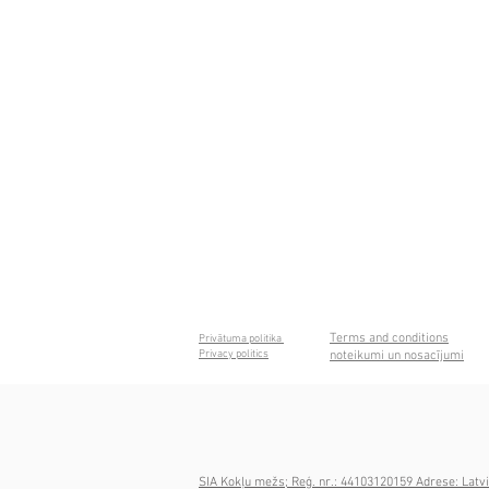
Terms and conditions
Privātuma politika
Privacy politics
noteikumi un nosacījumi
SIA Kokļu mežs; Reģ. nr.: 44103120159 Adrese: Latvi