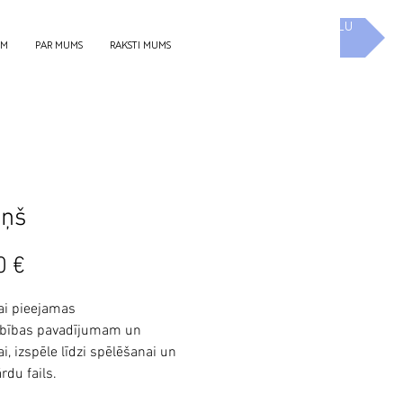
UZ E-SKOLU
EM
PAR MUMS
RAKSTI MUMS
iņš
Cena
0 €
i pieejamas
rbības pavadījumam un
i, izspēle līdzi spēlēšanai un
rdu fails.