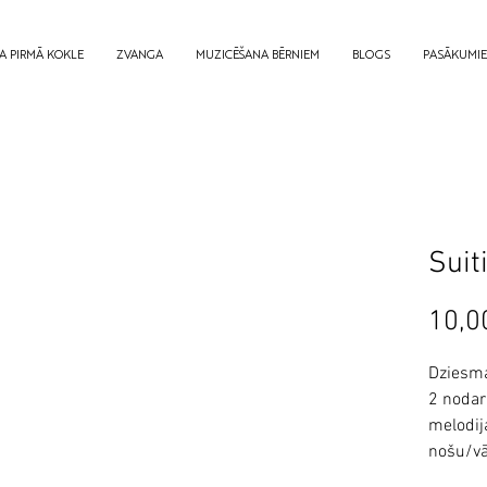
A PIRMĀ KOKLE
ZVANGA
MUZICĒŠANA BĒRNIEM
BLOGS
PASĀKUMI
Suit
10,0
Dziesma
2 noda
melodija
nošu/vā