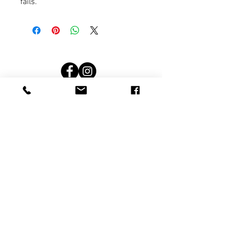
fails.
Terms and conditions
noteikumi un nosacījumi
Rekvizīti
Privātuma politika
Privacy politics
SIA Kokļu mežs; Reģ. nr.: 44103120159 Adrese:
Latvia, Limbažu novads, Limbaži, Jūras iela 21-11,
LV-4001
© by kokļu mežs.