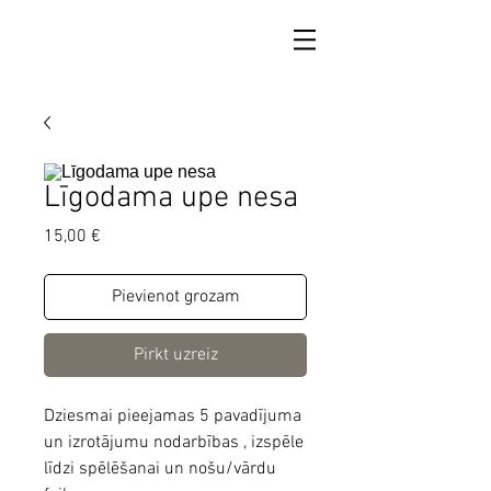
Līgodama upe nesa
Cena
15,00 €
Pievienot grozam
Pirkt uzreiz
Dziesmai pieejamas 5 pavadījuma
un izrotājumu nodarbības , izspēle
līdzi spēlēšanai un nošu/vārdu