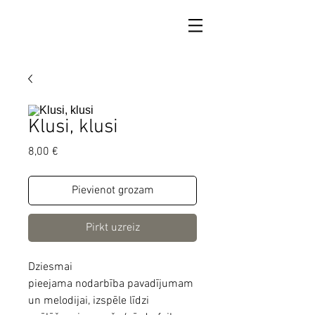
Klusi, klusi
Cena
8,00 €
Pievienot grozam
Pirkt uzreiz
Dziesmai
pieejama nodarbība pavadījumam
un melodijai, izspēle līdzi