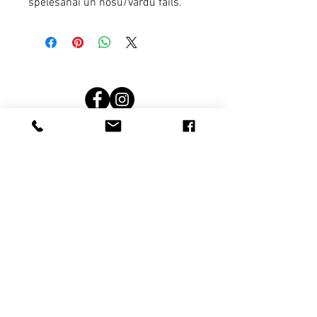
spēlēšanai un nošu/vārdu fails.
Terms and conditions
noteikumi un nosacījumi
Rekvizīti
Privātuma politika
Privacy politics
SIA Kokļu mežs; Reģ. nr.: 44103120159 Adrese:
Latvia, Limbažu novads, Limbaži, Jūras iela 21-11,
LV-4001
© by kokļu mežs.