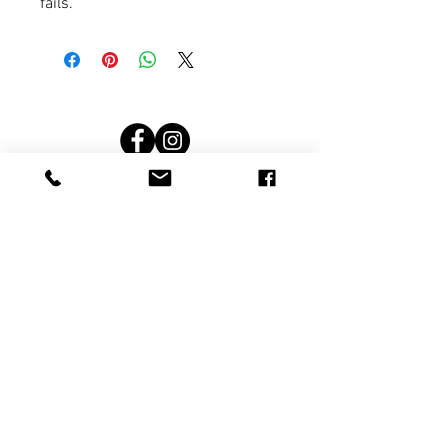
fails.
Terms and conditions
noteikumi un nosacījumi
Rekvizīti
Privātuma politika
Privacy politics
SIA Kokļu mežs; Reģ. nr.: 44103120159 Adrese:
Latvia, Limbažu novads, Limbaži, Jūras iela 21-11,
LV-4001
© by kokļu mežs.