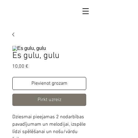
Es gulu, gulu
Cena
10,00 €
Pievienot grozam
Pirkt uzreiz
Dziesmai pieejamas 2 nodarbības
pavadījumam un melodijai, izspēle
līdzi spēlēšanai un nošu/vārdu