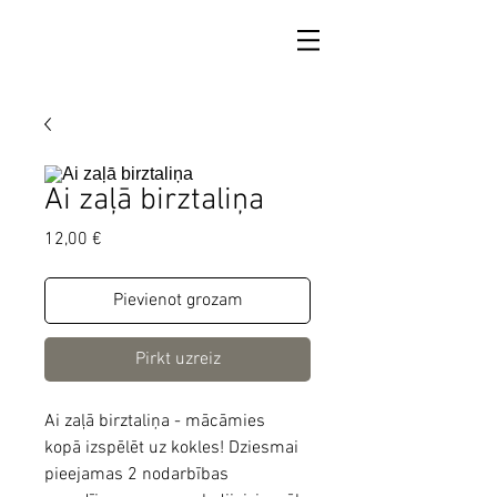
Ai zaļā birztaliņa
Cena
12,00 €
Pievienot grozam
Pirkt uzreiz
Ai zaļā birztaliņa - mācāmies
kopā izspēlēt uz kokles! Dziesmai
pieejamas 2 nodarbības