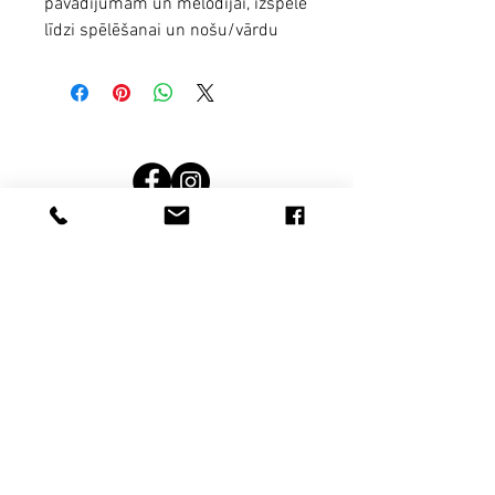
pavadījumam un melodijai, izspēle
līdzi spēlēšanai un nošu/vārdu
fails. Koklējam kopā! Klausies
dziesmu Kokļu Meža youtube
kanālā
https://youtu.be/QCWALWaPd9A
Terms and conditions
noteikumi un nosacījumi
Rekvizīti
Privātuma politika
Privacy politics
SIA Kokļu mežs; Reģ. nr.: 44103120159 Adrese:
Latvia, Limbažu novads, Limbaži, Jūras iela 21-11,
LV-4001
© by kokļu mežs.