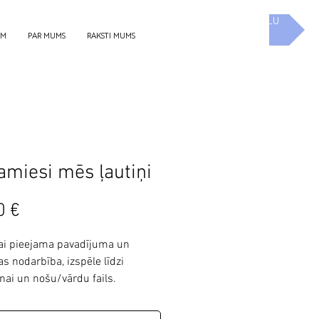
UZ E-SKOLU
EM
PAR MUMS
RAKSTI MUMS
amiesi mēs ļautiņi
Cena
0 €
i pieejama pavadījuma un
s nodarbība, izspēle līdzi
nai un nošu/vārdu fails.