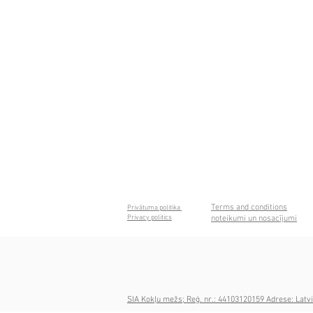
Terms and conditions
Privātuma politika
Privacy politics
noteikumi un nosacījumi
SIA Kokļu mežs; Reģ. nr.: 44103120159 Adrese: Latvi