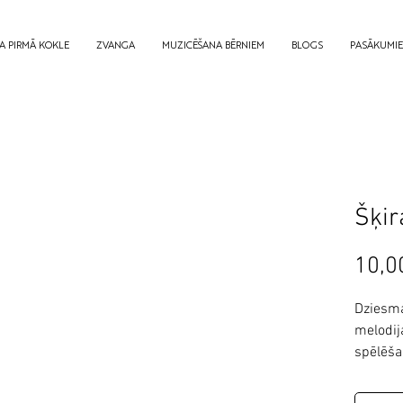
A PIRMĀ KOKLE
ZVANGA
MUZICĒŠANA BĒRNIEM
BLOGS
PASĀKUMI
Šķir
10,0
Dziesma
melodija
spēlēša