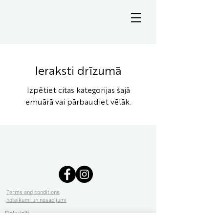
Ieraksti drīzumā
Izpētiet citas kategorijas šajā
emuārā vai pārbaudiet vēlāk.
Terms and conditions
noteikumi un nosacījumi
Rekvizīti