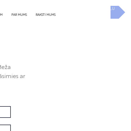
UZ E-SKOLU
EM
PAR MUMS
RAKSTI MUMS
Meža
āsimies ar