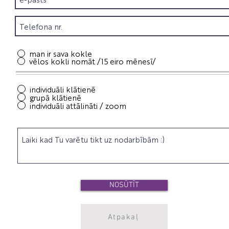
man ir sava kokle
vēlos kokli nomāt /15 eiro mēnesī/
individuāli klātienē
grupā klātienē
individuāli attālināti / zoom
NOSŪTĪT
Atpakaļ