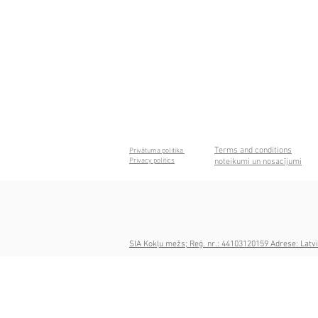
Terms and conditions
Privātuma politika
Privacy politics
noteikumi un nosacījumi
SIA Kokļu mežs; Reģ. nr.: 44103120159 Adrese: Latvi