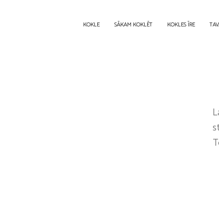
KOKLE
SĀKAM KOKLĒT
KOKLES ĪRE
TAV
L
s
T