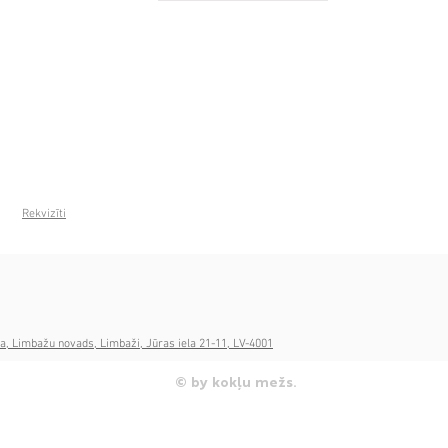
Rekvizīti
a, Limbažu novads, Limbaži, Jūras iela 21-11, LV-4001
© by kokļu mežs.