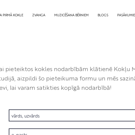
A PIRMĀ KOKLE
ZVANGA
MUZICĒŠANA BĒRNIEM
BLOGS
PASĀKUMI
ai pieteiktos kokles nodarbībām klātienē Kokļu 
tudijā, aizpildi šo pieteikuma formu un mēs sazin
evi, lai varam satikties kopīgā nodarbībā!