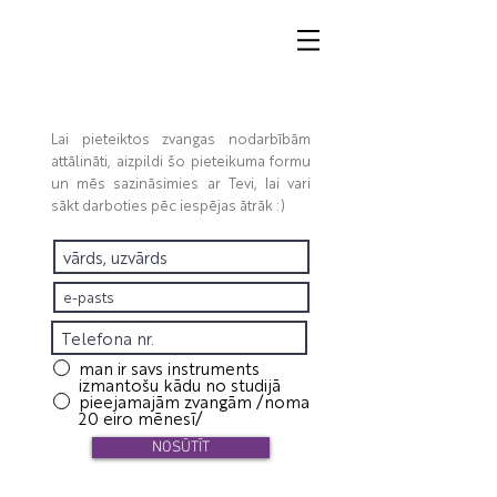
Lai pieteiktos zvangas nodarbībām
attālināti, aizpildi šo pieteikuma formu
un mēs sazināsimies ar Tevi, lai vari
sākt darboties pēc iespējas ātrāk :)
man ir savs instruments
izmantošu kādu no studijā
pieejamajām zvangām /noma
20 eiro mēnesī/
NOSŪTĪT